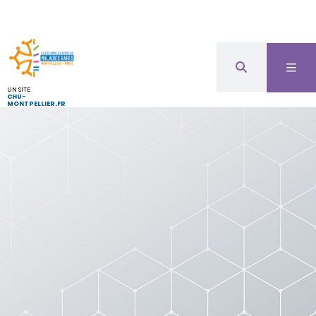
UN SITE
CHU-
MONTPELLIER.FR