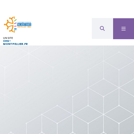
UN SITE
CHU-
MONTPELLIER.FR