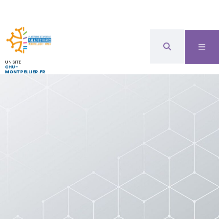
UN SITE
CHU-
MONTPELLIER.FR