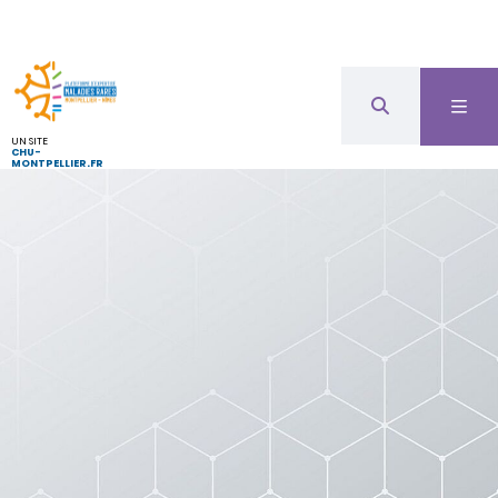
UN SITE
CHU-
MONTPELLIER.FR