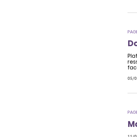
PAG
Do
Pla
res
faci
05/0
PAG
Ma
11/0