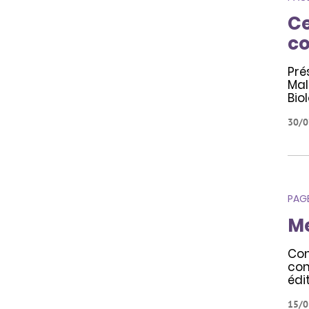
Ce
co
Pré
Mal
Bio
30/0
PAG
Me
Con
con
édi
15/0