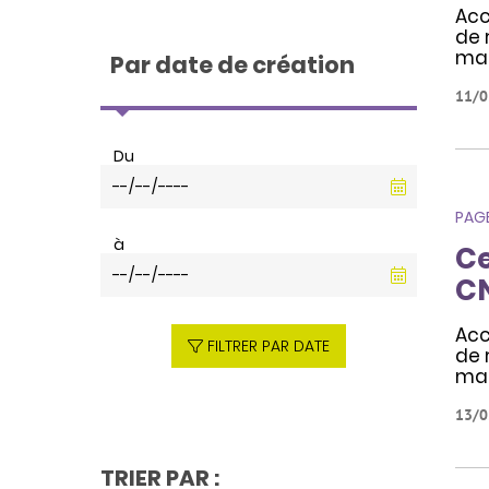
Acc
de 
mal
Par date de création
11/0
Du
PAG
à
Ce
C
Acc
FILTRER PAR DATE
de 
mal
13/0
TRIER PAR :