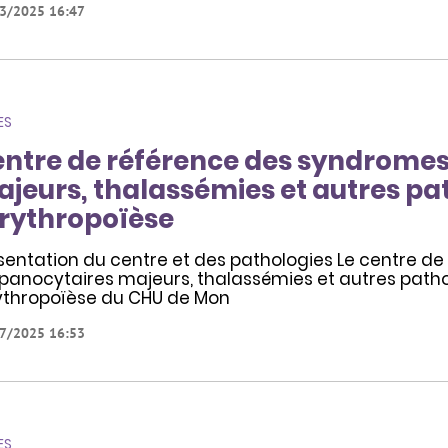
3/2025 16:47
ES
ntre de référence des syndrome
jeurs, thalassémies et autres pat
érythropoïèse
sentation du centre et des pathologies Le centre d
panocytaires majeurs, thalassémies et autres patho
́rythropoïèse du CHU de Mon
7/2025 16:53
ES