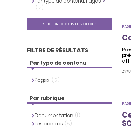
Par type de contenu: Pages
(12)
RETIRER TOUS LES FILTRES
PAG
Ce
FILTRE DE RÉSULTATS
Pré
pré
affi
Par type de contenu
29/0
Pages
(12)
Par rubrique
PAG
Ce
Documentation
(1)
S
Les centres
(8)