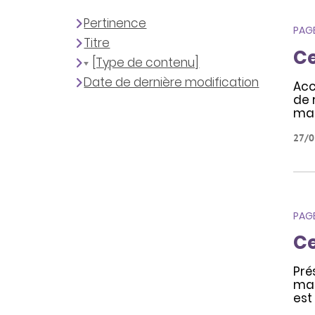
Pertinence
PAG
Titre
Ce
[Type de contenu]
Date de dernière modification
Acc
de 
mal
27/0
PAG
Ce
Pré
mal
est 