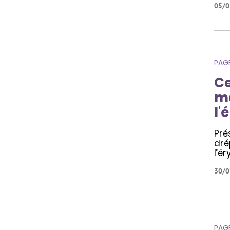
05/0
PAG
Ce
ma
l'
Pré
dré
l’e
30/0
PAG